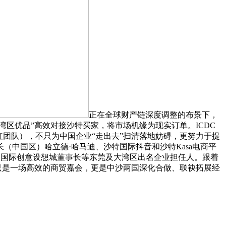
正在全球财产链深度调整的布景下，
区优品”高效对接沙特买家，将市场机缘为现实订单。ICDC
团队），不只为中国企业“走出去”扫清落地妨碍，更努力于提
中国区）哈立德·哈马迪、沙特国际抖音和沙特Kasa电商平
山湖国际创意设想城董事长等东莞及大湾区出名企业担任人。跟着
只是一场高效的商贸嘉会，更是中沙两国深化合做、联袂拓展经