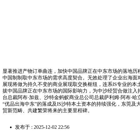
显著推进产物订单曲连，加快中国品牌正在中东市场的落地历
中国制制取中东市场的需求高度契合。无效处理了企业出海面对
展现将做为持久不变的商业展现取交换枢纽，连系IS专业的本
拔中国品牌正在中东市场的国际影响力，为中沙经贸合做注入持
台总裁阿布·加兹、沙特金蚂蚁商业总公司总裁萨利姆·阿布·哈
“优品出海中东”的落成及IS沙特本土资本的持续强化，东莞
贸新范畴、共建繁荣将来的主要里程碑。
发布于 : 2025-12-02 22:56