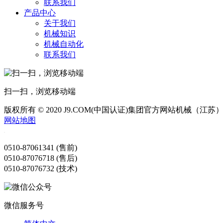
联系我们
产品中心
关于我们
机械知识
机械自动化
联系我们
扫一扫，浏览移动端
版权所有 © 2020 J9.COM(中国认证)集团官方网站机械（江
网站地图
0510-87061341 (售前)
0510-87076718 (售后)
0510-87076732 (技术)
微信服务号