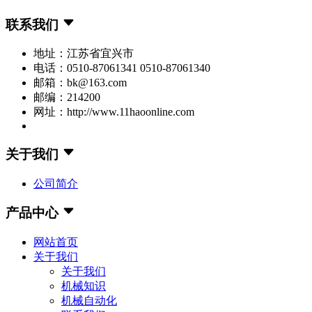
联系我们
地址：江苏省宜兴市
电话：0510-87061341 0510-87061340
邮箱：bk@163.com
邮编：214200
网址：http://www.11haoonline.com
关于我们
公司简介
产品中心
网站首页
关于我们
关于我们
机械知识
机械自动化