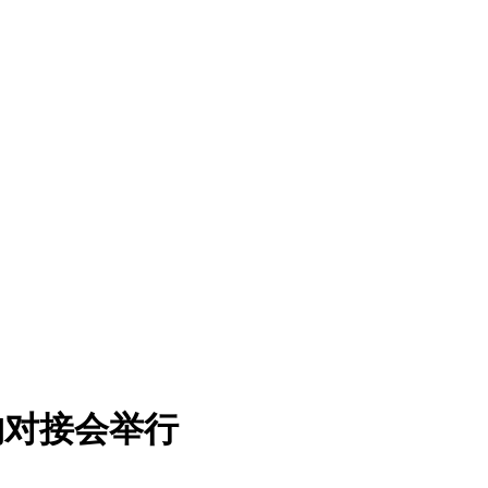
购对接会举行