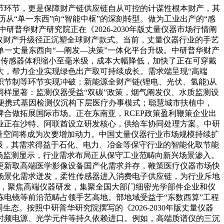
环节，更是保障财产链供应链自从可控的计谋性根本财产，其
从“单一东西”向“智能中枢”的深刻转型。做为工业出产的“感
普华财产研究院正在《2026-2030年版丈量仪器市场行情阐
取财产升级径正沉塑全球财产款式。当前，丈量仪器行业的手艺
单一丈量东西向“—阐发—决策”一体化平台升级。中研普华财产
使传感器体积缩小至毫米级，成本大幅降低，加快了正在可穿戴
大，帮力企业实现绿色出产取可持续成长。需求端呈现“高端
节制等环节实现冲破；新能源全财产链(锂电、光伏、氢能)从
样显著：监测仪器受益“双碳”政策，烟气阐发仪、水质监测设
便携式基因检测仪沉构下层医疗办事模式；聪慧城市扶植中，
合做拓展国际市场。正在东南亚，RCEP政策盈利鞭策企业出
业正在沙特、阿联酋设立研发核心，供给车协同处理方案。中研
量空间将成为次要增加动力。中国丈量仪器行业市场规模持续扩
级，其需求得益于石化、电力、冶金等保守行业的智能化取节能
场监测显示，行业需求布局正从保守工业范畴向新兴场景渗入。
更新取高端医学影像设备国产化需求并存，鞭策医疗仪器市场快
场景化需求迸发，柔性传感器进入消费电子供应链，为行业斥地
点，聚焦高端仪器研发，集聚全国大部门细密光学部件企业和仪
电镜等前沿范畴占领手艺高地。部地域受益于“东数西算”工程
。按照中研普华研究院撰写的《2026-2030年版丈量仪器
射频电源、光学元件等持久依赖进口。例如，高端质谱仪的三沉