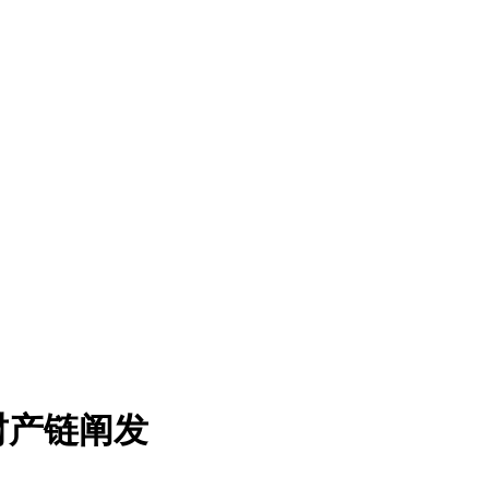
财产链阐发