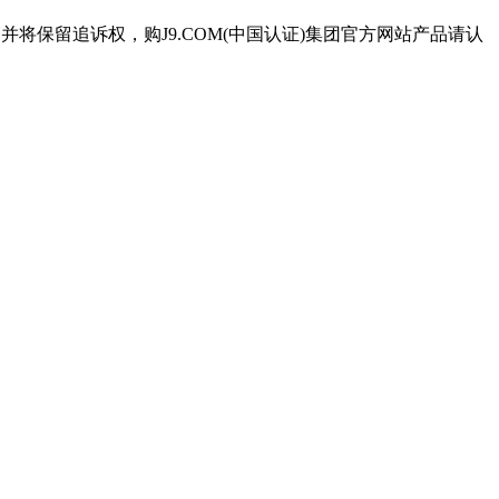
并将保留追诉权，购J9.COM(中国认证)集团官方网站产品请认