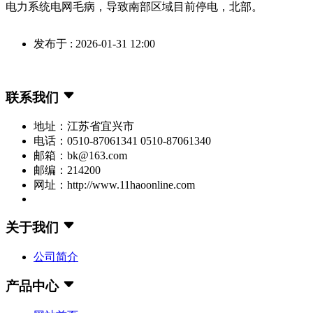
电力系统电网毛病，导致南部区域目前停电，北部。
发布于 : 2026-01-31 12:00
联系我们
地址：江苏省宜兴市
电话：0510-87061341 0510-87061340
邮箱：bk@163.com
邮编：214200
网址：http://www.11haoonline.com
关于我们
公司简介
产品中心